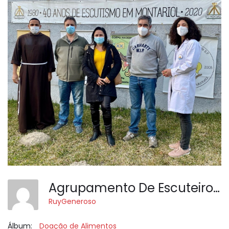
Agrupamento De Escuteiros 660 Montariol 1
RuyGeneroso
Álbum:
Doação de Alimentos