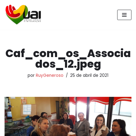
Pular
para
o
conteúdo
Caf_com_os_Associa
dos_12.jpeg
por
RuyGeneroso
25 de abril de 2021