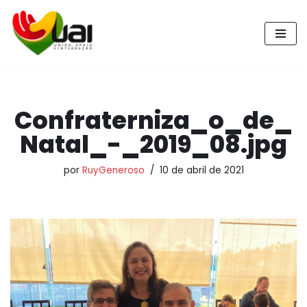
Pular
para
o
conteúdo
Confraterniza_o_de_
Natal_-_2019_08.jpg
por
RuyGeneroso
10 de abril de 2021