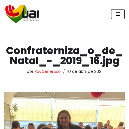
Pular
para
o
conteúdo
Confraterniza_o_de_
Natal_-_2019_16.jpg
por
RuyGeneroso
10 de abril de 2021