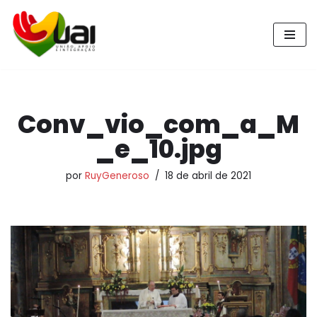
Pular
para
o
conteúdo
Conv_vio_com_a_M
_e_10.jpg
por
RuyGeneroso
18 de abril de 2021