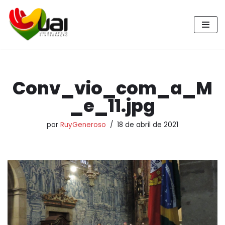
Pular
para
o
conteúdo
Conv_vio_com_a_M
_e_11.jpg
por
RuyGeneroso
18 de abril de 2021