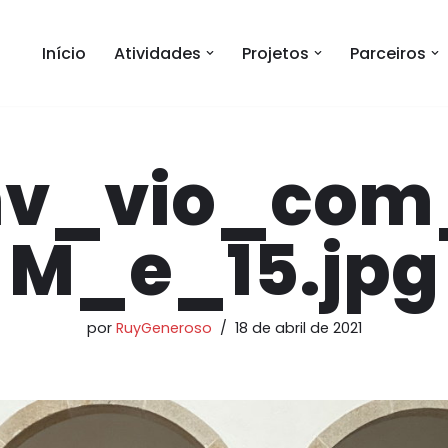
Início
Atividades
Projetos
Parceiros
nv_vio_com
M_e_15.jpg
por
RuyGeneroso
18 de abril de 2021