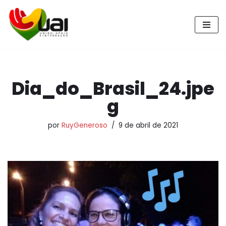
Pular
para
o
conteúdo
Dia_do_Brasil_24.jpe
g
por
RuyGeneroso
9 de abril de 2021