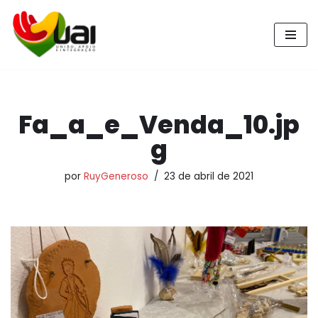
Pular
para
o
conteúdo
Fa_a_e_Venda_10.jp
g
por
RuyGeneroso
23 de abril de 2021