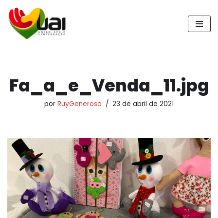
Pular
para
o
conteúdo
Fa_a_e_Venda_11.jpg
por
RuyGeneroso
23 de abril de 2021