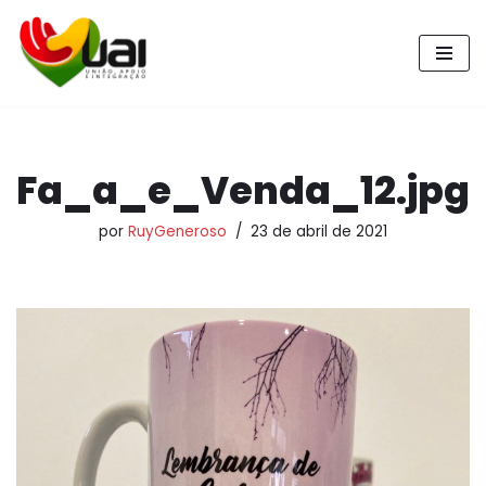
Pular
para
o
conteúdo
Fa_a_e_Venda_12.jpg
por
RuyGeneroso
23 de abril de 2021