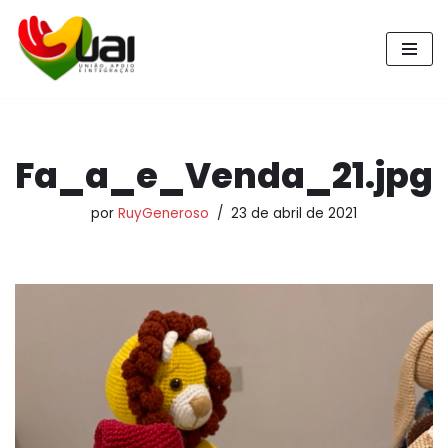
Pular
para
o
conteúdo
Fa_a_e_Venda_21.jpg
por
RuyGeneroso
23 de abril de 2021