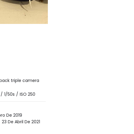
 back triple camera
/
1/50s
/
ISO 250
ro De 2019
23 De Abril De 2021