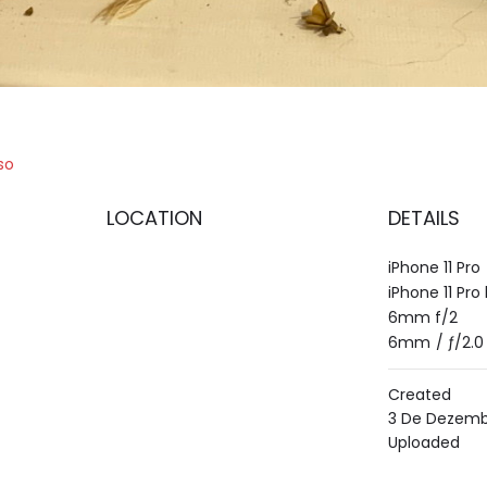
so
LOCATION
DETAILS
iPhone 11 Pro
iPhone 11 Pro
6mm f/2
6mm
/
ƒ/2.0
Created
3 De Dezemb
Uploaded