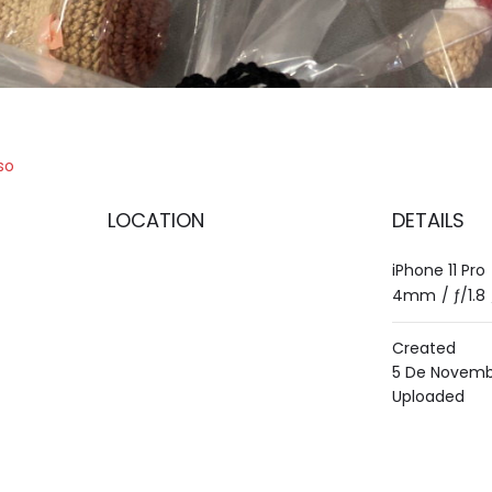
so
LOCATION
DETAILS
iPhone 11 Pro
4mm
/
ƒ/1.8
Created
5 De Novemb
Uploaded