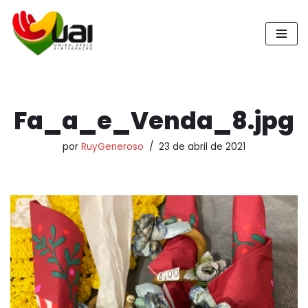
Pular
para
o
conteúdo
Fa_a_e_Venda_8.jpg
por
RuyGeneroso
23 de abril de 2021