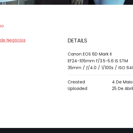
so
DETAILS
 de Negócios
Canon EOS 6D Mark II
EF24-105mm f/3.5-5.6 IS STM
35mm
/
ƒ/4.0
/
1/100s
/
ISO 64
Created
4 De Maio
Uploaded
25 De Abri