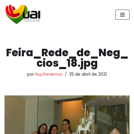
Pular
para
o
conteúdo
Feira_Rede_de_Neg_
cios_18.jpg
por
RuyGeneroso
25 de abril de 2021