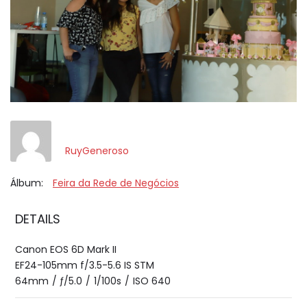
RuyGeneroso
Álbum:
Feira da Rede de Negócios
DETAILS
Canon EOS 6D Mark II
EF24-105mm f/3.5-5.6 IS STM
64mm
/
ƒ/5.0
/
1/100s
/
ISO 640