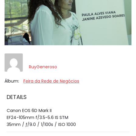
RuyGeneroso
Álbum:
Feira da Rede de Negócios
DETAILS
Canon EOS 6D Mark II
EF24-105mm f/3.5-5.6 IS STM
35mm
/
ƒ/9.0
/
1/100s
/
ISO 1000