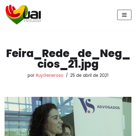
Pular
para
o
conteúdo
Feira_Rede_de_Neg_
cios_21.jpg
por
RuyGeneroso
25 de abril de 2021