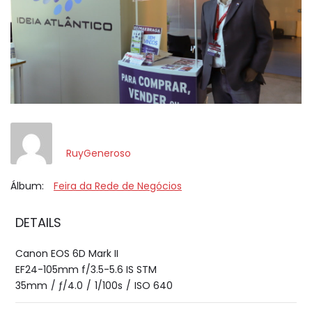
RuyGeneroso
Álbum:
Feira da Rede de Negócios
DETAILS
Canon EOS 6D Mark II
EF24-105mm f/3.5-5.6 IS STM
35mm
/
ƒ/4.0
/
1/100s
/
ISO 640