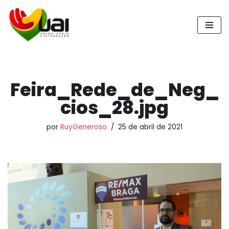
Pular
para
o
conteúdo
Feira_Rede_de_Neg_
cios_28.jpg
por
RuyGeneroso
25 de abril de 2021