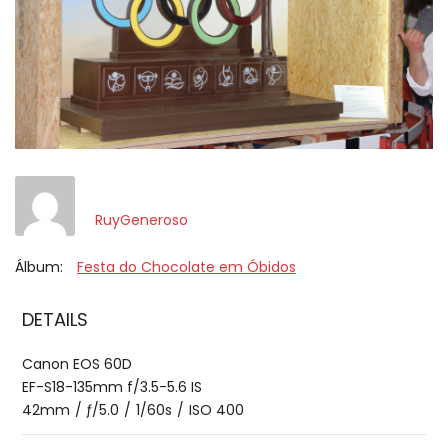
RuyGeneroso
Álbum:
Festa do Chocolate em Óbidos
DETAILS
Canon EOS 60D
EF-S18-135mm f/3.5-5.6 IS
42mm
/
ƒ/5.0
/
1/60s
/
ISO 400