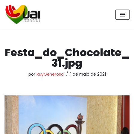
Pular
para
o
conteúdo
Festa_do_Chocolate_
31.jpg
por
RuyGeneroso
1 de maio de 2021