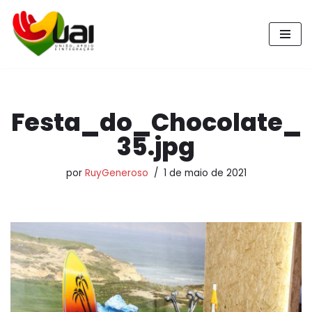
Pular
para
o
conteúdo
Festa_do_Chocolate_
35.jpg
por
RuyGeneroso
1 de maio de 2021