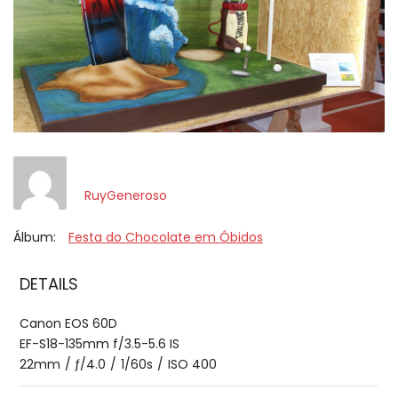
RuyGeneroso
Álbum:
Festa do Chocolate em Óbidos
DETAILS
Canon EOS 60D
EF-S18-135mm f/3.5-5.6 IS
22mm
/
ƒ/4.0
/
1/60s
/
ISO 400