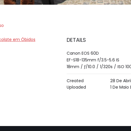
so
DETAILS
colate em Óbidos
Canon EOS 60D
EF-S18-135mm f/3.5-5.6 IS
18mm
/
ƒ/10.0
/
1/320s
/
ISO 10
Created
28 De Abri
Uploaded
1 De Maio 