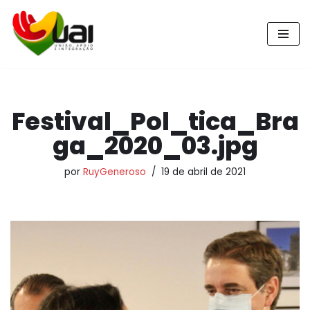
Pular
para
o
conteúdo
Festival_Pol_tica_Bra
ga_2020_03.jpg
por
RuyGeneroso
19 de abril de 2021