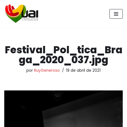
Pular
para
o
conteúdo
Festival_Pol_tica_Bra
ga_2020_037.jpg
por
RuyGeneroso
19 de abril de 2021