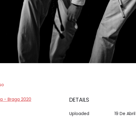
so
DETAILS
ica - Braga 2020
Uploaded
19 De Abri