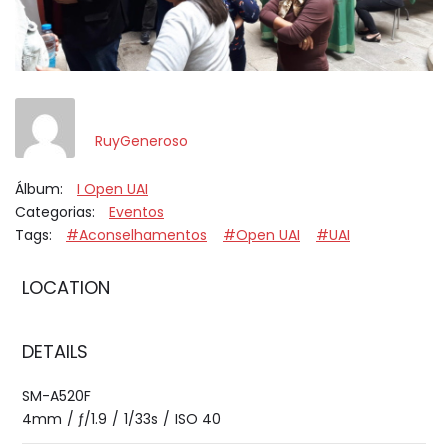
RuyGeneroso
Álbum:
I Open UAI
Categorias:
Eventos
Tags:
#Aconselhamentos
#Open UAI
#UAI
LOCATION
DETAILS
SM-A520F
4mm
/
ƒ/1.9
/
1/33s
/
ISO 40