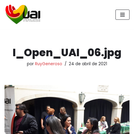
Pular
para
o
conteúdo
I_Open_UAI_06.jpg
por
RuyGeneroso
24 de abril de 2021