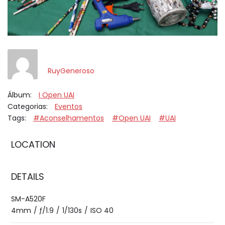
RuyGeneroso
Álbum:
I Open UAI
Categorias:
Eventos
Tags:
#Aconselhamentos
#Open UAI
#UAI
LOCATION
DETAILS
SM-A520F
4mm
/
ƒ/1.9
/
1/130s
/
ISO 40