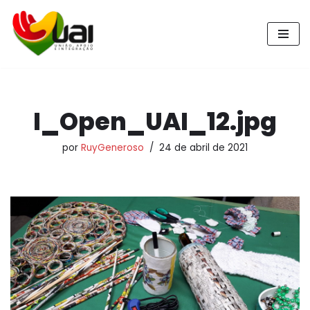
Pular
para
o
conteúdo
I_Open_UAI_12.jpg
por
RuyGeneroso
24 de abril de 2021