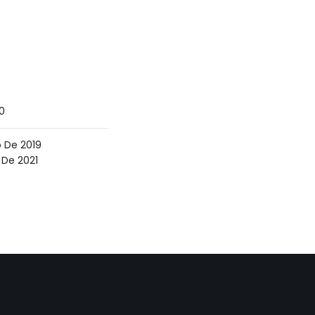
0
o De 2019
l De 2021