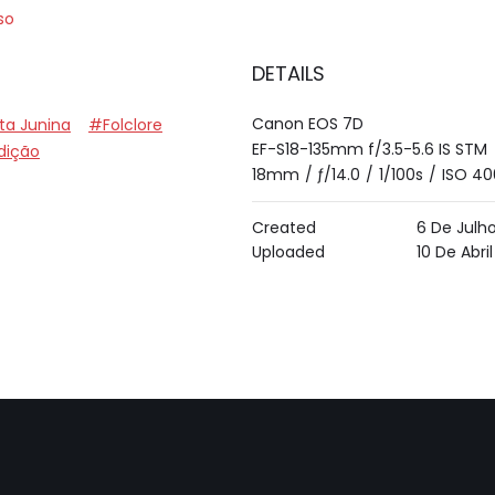
so
DETAILS
Canon EOS 7D
ta Junina
#Folclore
EF-S18-135mm f/3.5-5.6 IS STM
dição
18mm
/
ƒ/14.0
/
1/100s
/
ISO 40
Created
6 De Julh
Uploaded
10 De Abri