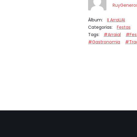
RuyGenero
Álbum:
II ArraUAI
Categorias:
Festas
Tags:
#Arraial
#Fes
#Gastronomia
#Tra