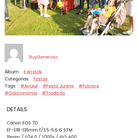
RuyGeneroso
Álbum:
II ArraUAI
Categorias:
Festas
Tags:
#Arraial
#Festa Junina
#Folclore
#Gastronomia
#Tradição
DETAILS
Canon EOS 7D
EF-S18-135mm f/3.5-5.6 IS STM
19mm
/
ƒ/14.0
/
1/100s
/
ISO 400