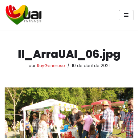
Pular
para
o
conteúdo
II_ArraUAI_06.jpg
por
RuyGeneroso
10 de abril de 2021