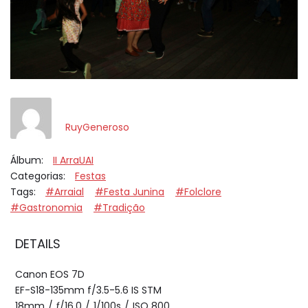
RuyGeneroso
Álbum:
II ArraUAI
Categorias:
Festas
Tags:
#Arraial
#Festa Junina
#Folclore
#Gastronomia
#Tradição
DETAILS
Canon EOS 7D
EF-S18-135mm f/3.5-5.6 IS STM
18mm
/
ƒ/16.0
/
1/100s
/
ISO 800