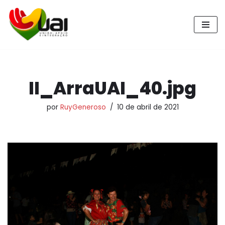
Pular
para
o
conteúdo
II_ArraUAI_40.jpg
por
RuyGeneroso
10 de abril de 2021