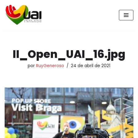
Pular
para
o
conteúdo
II_Open_UAI_16.jpg
por
RuyGeneroso
24 de abril de 2021