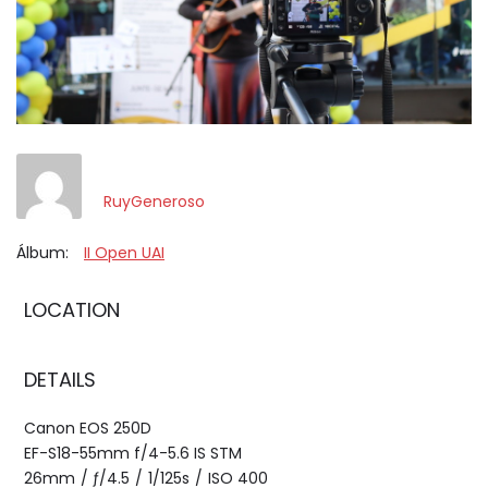
RuyGeneroso
Álbum:
II Open UAI
LOCATION
DETAILS
Canon EOS 250D
EF-S18-55mm f/4-5.6 IS STM
26mm
/
ƒ/4.5
/
1/125s
/
ISO 400