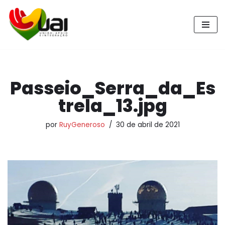
Pular
para
o
conteúdo
Passeio_Serra_da_Es
trela_13.jpg
por
RuyGeneroso
30 de abril de 2021