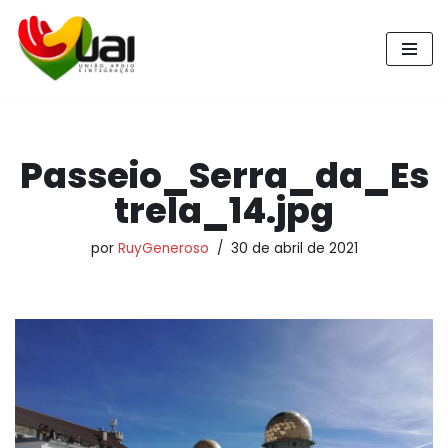
Pular
para
o
conteúdo
Passeio_Serra_da_Es
trela_14.jpg
por
RuyGeneroso
30 de abril de 2021