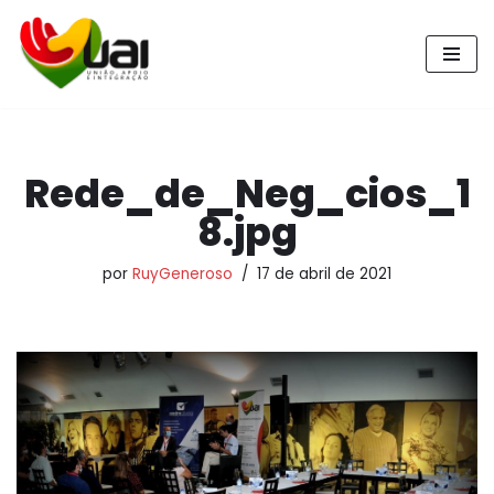
Pular
para
o
conteúdo
Rede_de_Neg_cios_1
8.jpg
por
RuyGeneroso
17 de abril de 2021