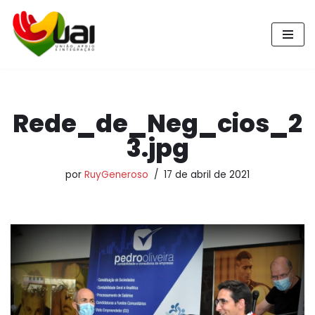
Pular
para
o
conteúdo
Rede_de_Neg_cios_2
3.jpg
por
RuyGeneroso
17 de abril de 2021