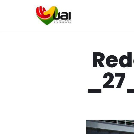
Pular
para
o
conteúdo
Red
_27