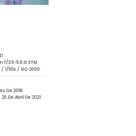
7D
 f/3.5-5.6 IS STM
/
1/50s
/
ISO 2000
iro De 2019
25 De Abril De 2021