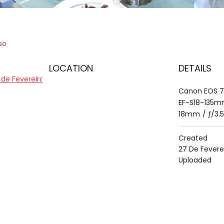
so
LOCATION
DETAILS
de Fevereiro de 2019
Canon EOS 
EF-S18-135mm
18mm
/
ƒ/3.5
Created
27 De Fevere
Uploaded