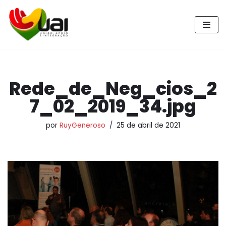
Pular
para
o
conteúdo
Rede_de_Neg_cios_2
7_02_2019_34.jpg
por
RuyGeneroso
25 de abril de 2021