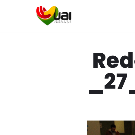
Pular
para
o
conteúdo
Red
_27