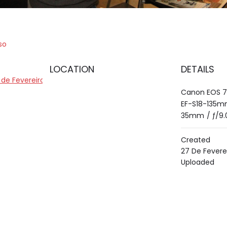
so
LOCATION
DETAILS
de Fevereiro de 2019
Canon EOS 
EF-S18-135mm
35mm
/
ƒ/9.
Created
27 De Fevere
Uploaded