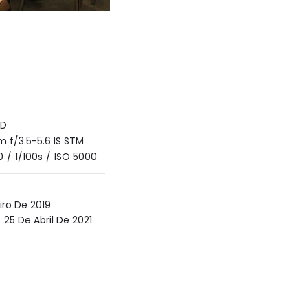
7D
 f/3.5-5.6 IS STM
0
/
1/100s
/
ISO 5000
iro De 2019
25 De Abril De 2021