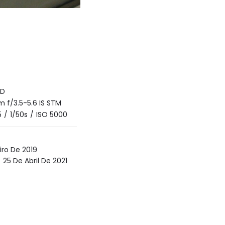
7D
 f/3.5-5.6 IS STM
5
/
1/50s
/
ISO 5000
iro De 2019
25 De Abril De 2021