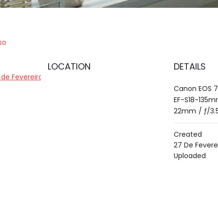
so
LOCATION
DETAILS
de Fevereiro de 2019
Canon EOS 
EF-S18-135mm
22mm
/
ƒ/3.
Created
27 De Fevere
Uploaded