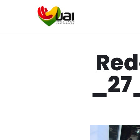
Pular
para
o
conteúdo
Red
_27