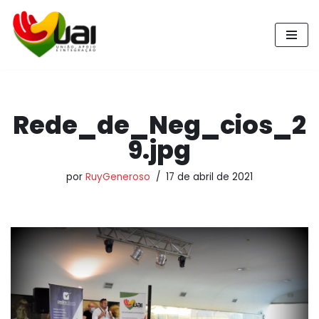
Pular
para
o
conteúdo
Rede_de_Neg_cios_2
9.jpg
por
RuyGeneroso
17 de abril de 2021