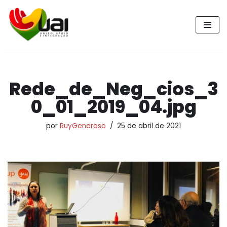
Pular
para
o
conteúdo
Rede_de_Neg_cios_3
0_01_2019_04.jpg
por
RuyGeneroso
25 de abril de 2021