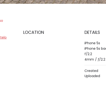
so
LOCATION
DETAILS
telo
iPhone 5s
iPhone 5s b
f/2.2
4mm
/
ƒ/2.2
Created
Uploaded