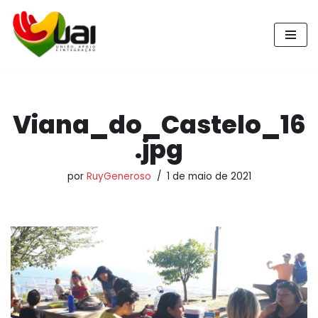
Pular
para
o
conteúdo
Viana_do_Castelo_16
.jpg
por
RuyGeneroso
1 de maio de 2021