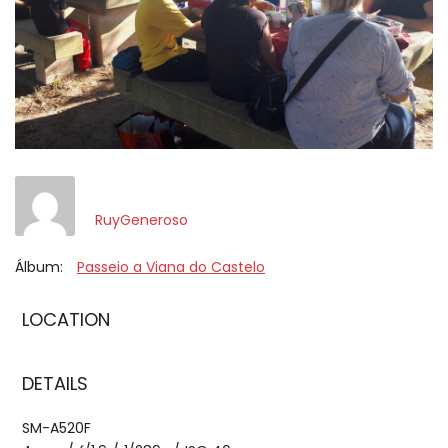
RuyGeneroso
Álbum:
Passeio a Viana do Castelo
LOCATION
DETAILS
SM-A520F