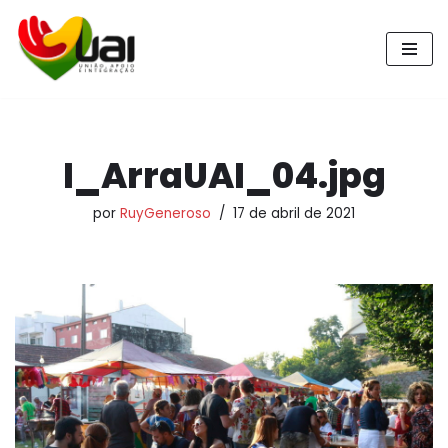
Pular
para
o
conteúdo
I_ArraUAI_04.jpg
por
RuyGeneroso
17 de abril de 2021