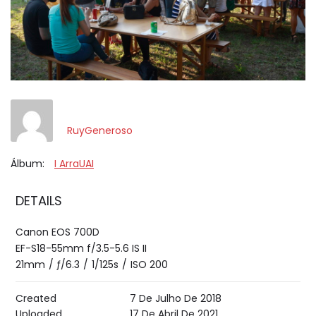
RuyGeneroso
Álbum:
I ArraUAI
DETAILS
Canon EOS 700D
EF-S18-55mm f/3.5-5.6 IS II
21mm
/
ƒ/6.3
/
1/125s
/
ISO 200
Created
7 De Julho De 2018
Uploaded
17 De Abril De 2021