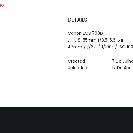
so
DETAILS
Canon EOS 700D
EF-S18-55mm f/3.5-5.6 IS II
47mm
/
ƒ/6.3
/
1/100s
/
ISO 10
Created
7 De Julh
Uploaded
17 De Abri