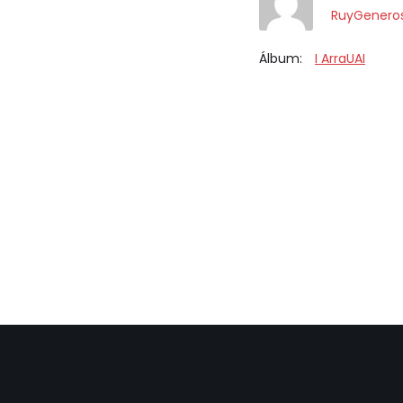
RuyGenero
Álbum:
I ArraUAI