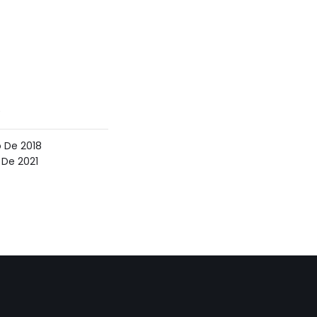
0
o De 2018
l De 2021