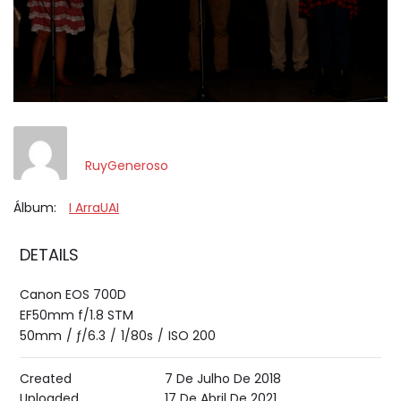
RuyGeneroso
Álbum:
I ArraUAI
DETAILS
Canon EOS 700D
EF50mm f/1.8 STM
50mm
/
ƒ/6.3
/
1/80s
/
ISO 200
Created
7 De Julho De 2018
Uploaded
17 De Abril De 2021