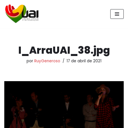
Pular
para
o
conteúdo
I_ArraUAI_38.jpg
por
RuyGeneroso
17 de abril de 2021